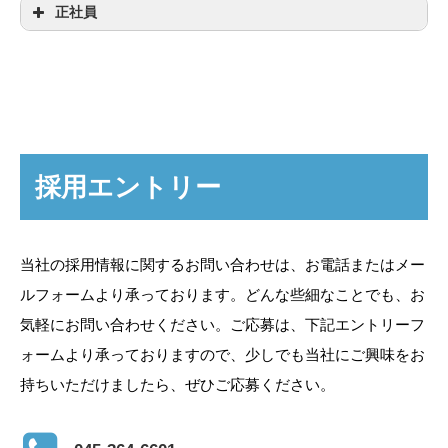
正社員
雇用形態
正社員
勤務地
【本社】
〒241-0821
横浜市旭区二俣川2-86-9
採用エントリー
勤務時間
8:00～17:00
当社の採用情報に関するお問い合わせは、お電話またはメー
休日・休
完全週休2日制（休日は土日祝
ルフォームより承っております。どんな些細なことでも、お
暇
日）
気軽にお問い合わせください。ご応募は、下記エントリーフ
年間有給休暇10日～（下限日数
ォームより承っておりますので、少しでも当社にご興味をお
は、入社半年経過後の付与日数
持ちいただけましたら、ぜひご応募ください。
となります）
年間休日日数120日
年末年始休暇、夏季休暇あり