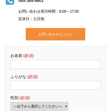
045-364-6601
お問い合わせ受付時間：8:00～17:00
給与
社内規定による
定休日：土日祝
試用期間
3ヶ月・待遇の変更なし
お問い合わせはこちら
昇給・賞
あり
与
お名前
(必須)
福利厚生
通勤手当、住宅手当、健康保
険、厚生年金保険、雇用保険、
労災保険、再雇用制度あり（本
ふりがな
(必須)
人が働ける意志があり続けるま
で）
性別
(必須)
応募条件
学歴：専修・各種学校、高等専
門学校、高等学校卒以上